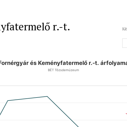
fatermelő r.-t.
Ki
Fornérgyár és Keményfatermelő r.-t. árfolyam
BÉT Tőzsdemúzeum