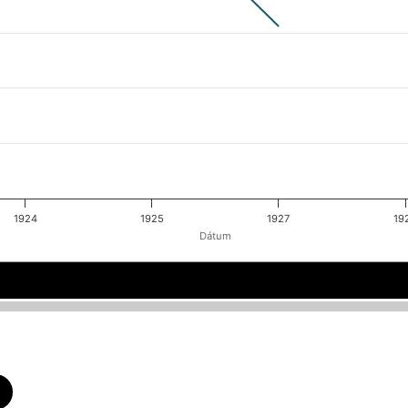
1924
1925
1927
19
Dátum
1923
1923
1924
1924
1927
1927