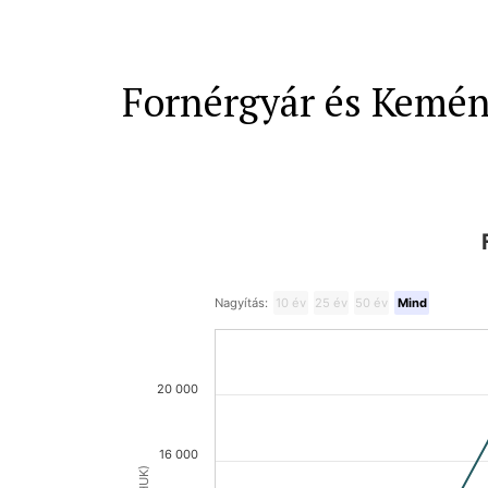
Fornérgyár és Kemény
Nagyítás:
10 év
25 év
50 év
Mind
20 000
16 000