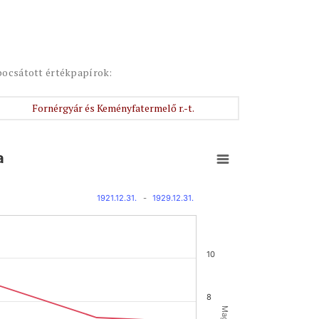
bocsátott értékpapírok:
Fornérgyár és Keményfatermelő r.-t.
a
1921.12.31.
-
1929.12.31.
10
8