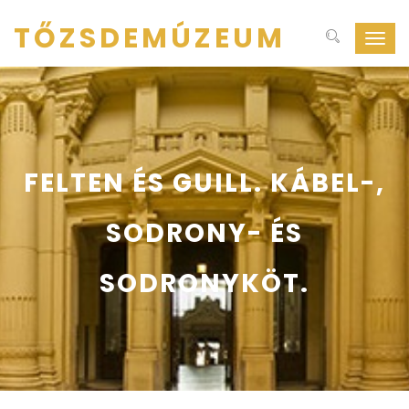
TŐZSDEMÚZEUM
Navig
ki-
be
kapcs
FELTEN ÉS GUILL. KÁBEL-,
SODRONY- ÉS
SODRONYKÖT.