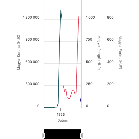
1 200 000
1 000
800
Magyar Korona (HUK)
Magyar Pengő (HUP)
Magyar Forint (HUF)
900 000
750
600
600 000
500
400
300 000
250
200
0
0
0
1925
Dátum