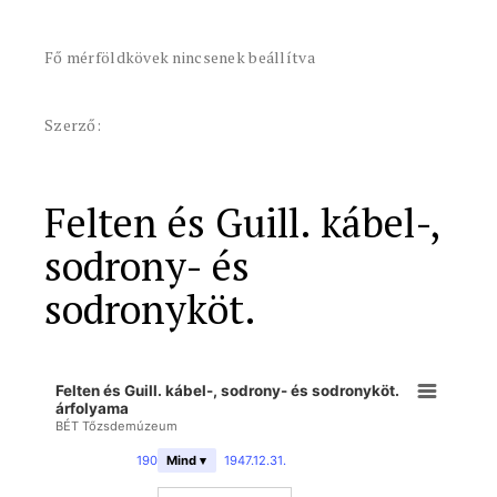
Fő mérföldkövek nincsenek beállítva
Szerző:
Felten és Guill. kábel-,
sodrony- és
sodronyköt.
Felten és Guill. kábel-, sodrony- és sodronyköt.
árfolyama
BÉT Tőzsdemúzeum
1907.12.31.
-
1947.12.31.
Mind ▾