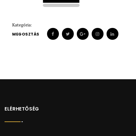
1930
1930
Kategória:
MEGOSZTÁS
ELÉRHETŐSÉG