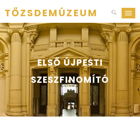
TŐZSDEMÚZEUM
Navig
ki-
be
kapcs
ELSŐ ÚJPESTI
SZESZFINOMÍTÓ