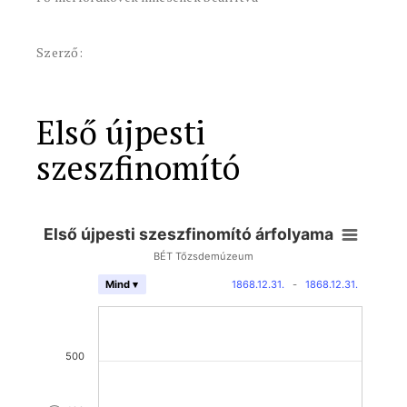
Szerző:
Első újpesti
szeszfinomító
Első újpesti szeszfinomító árfolyama
BÉT Tőzsdemúzeum
1868.12.31.
-
1868.12.31.
Mind ▾
500