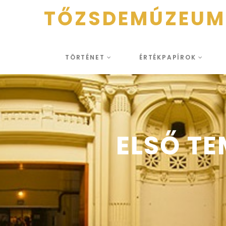
TŐZSDEMÚZEUM
TÖRTÉNET
ÉRTÉKPAPÍROK
ELSŐ TE