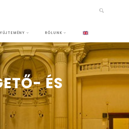
YŰJTEMÉNY
RÓLUNK
GETŐ- ÉS