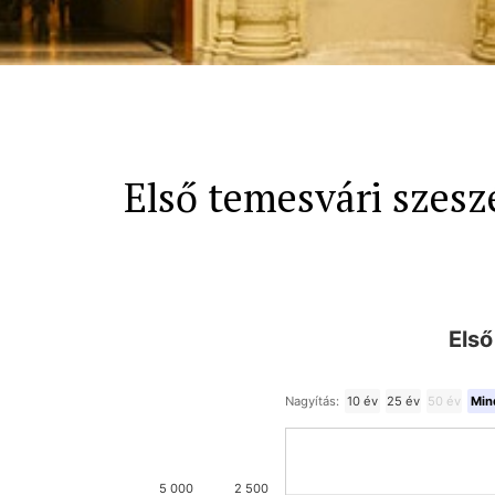
Első temesvári szeszé
Első
Nagyítás:
10 év
25 év
50 év
Min
5 000
2 500