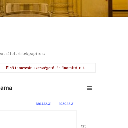
bocsátott értékpapírok:
Első temesvári szeszégető- és finomító-r.-t.
lyama
1894.12.31.
-
1930.12.31.
125