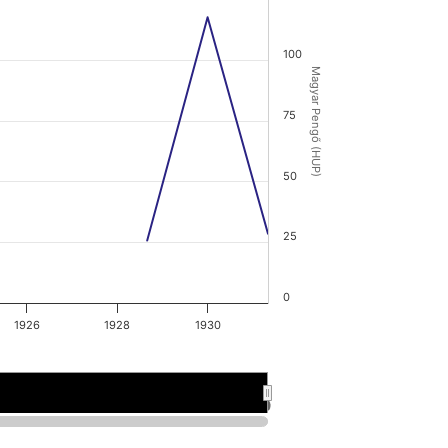
100
Magyar Pengő (HUP)
75
50
25
0
1926
1928
1930
920
920
1930
1930