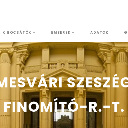
KIBOCSÁTÓK
EMBEREK
ADATOK
G
MESVÁRI SZESZÉ
FINOMÍTÓ-R.-T.