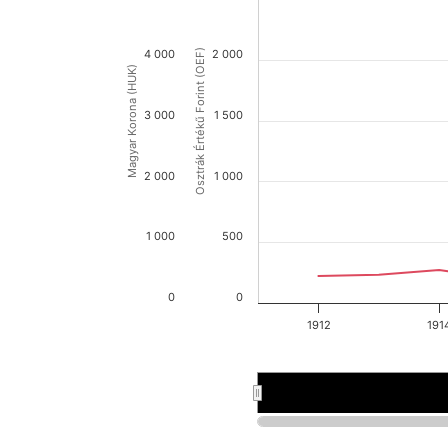
4 000
Osztrák Értékű Forint (OEF)
2 000
Magyar Korona (HUK)
3 000
1 500
2 000
1 000
1 000
500
0
0
1912
191
1900
1900