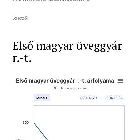
Szerző:
Első magyar üveggyár
r.-t.
Első magyar üveggyár r.-t. árfolyama
BÉT Tőzsdemúzeum
1884.12.31.
-
1895.12.31.
Mind ▾
500