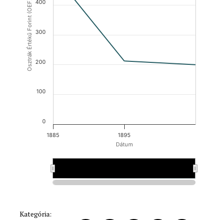
Osztrák Értékű Forint (OEF)
400
300
200
100
0
1885
1895
Dátum
1885
1885
1895
1895
Kategória: