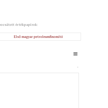
bocsátott értékpapírok:
Első magyar petroleumfinomító
-