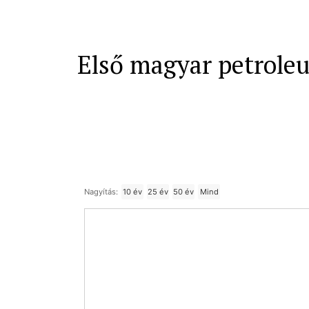
Első magyar petrole
Nagyítás:
10 év
25 év
50 év
Mind