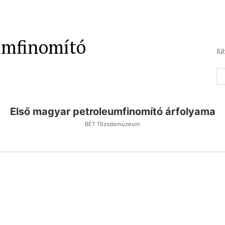
umfinomító
Ki
Első magyar petroleumfinomító árfolyama
BÉT Tőzsdemúzeum