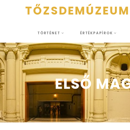
TŐZSDEMÚZEUM
TÖRTÉNET
ÉRTÉKPAPÍROK
ELSŐ MA