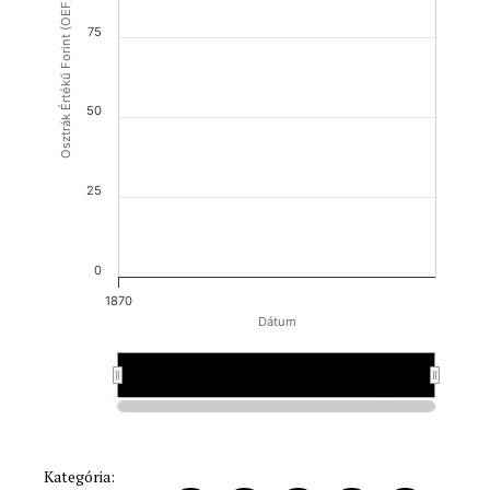
Osztrák Értékű Forint (OEF)
75
50
25
0
1870
Dátum
1870
1870
Kategória: