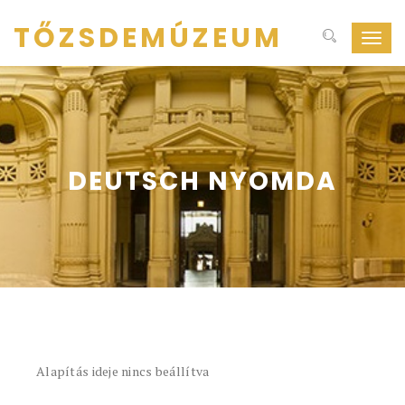
TŐZSDEMÚZEUM
Navig
ki-
be
kapcs
DEUTSCH NYOMDA
Alapítás ideje nincs beállítva