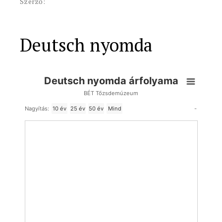
Szerző:
Deutsch nyomda
Deutsch nyomda árfolyama
BÉT Tőzsdemúzeum
-
Nagyítás:
10 év
25 év
50 év
Mind