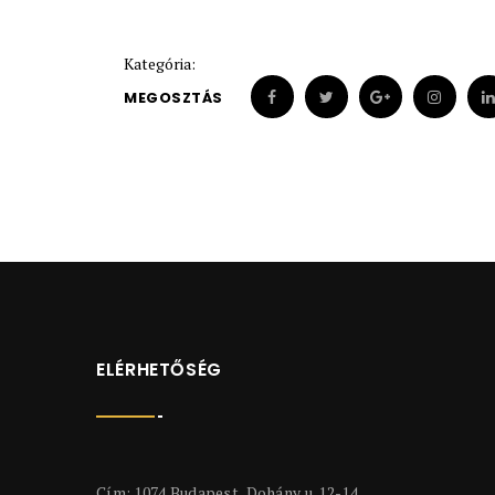
Kategória:
MEGOSZTÁS
ELÉRHETŐSÉG
Cím: 1074 Budapest, Dohány u. 12-14.