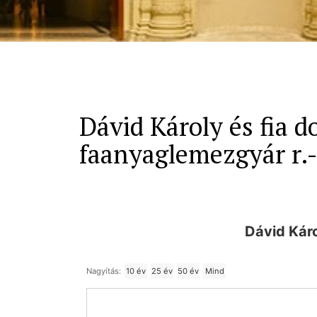
Dávid Károly és fia d
faanyaglemezgyár r.-
Dávid Káro
Nagyítás:
10 év
25 év
50 év
Mind