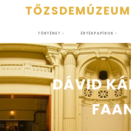
TŐZSDEMÚZEUM
TÖRTÉNET
ÉRTÉKPAPÍROK
DÁVID KÁ
FAAN