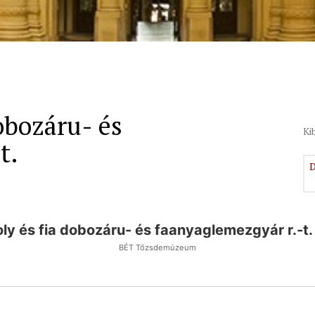
obozáru- és
Ki
t.
D
ly és fia dobozáru- és faanyaglemezgyár r.-t
BÉT Tőzsdemúzeum