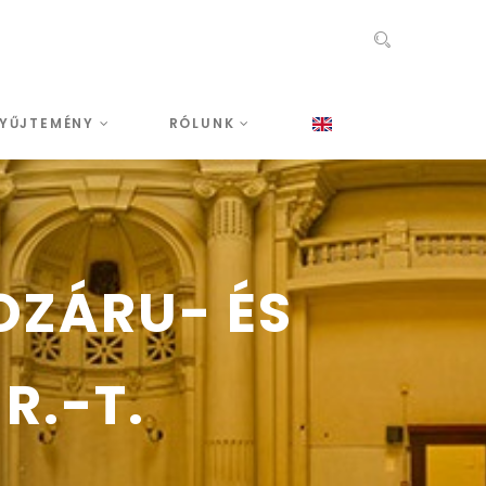
YŰJTEMÉNY
RÓLUNK
OZÁRU- ÉS
R.-T.