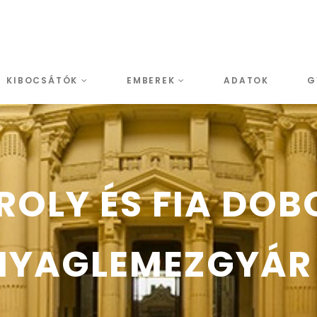
KIBOCSÁTÓK
EMBEREK
ADATOK
G
ROLY ÉS FIA DOB
YAGLEMEZGYÁR 