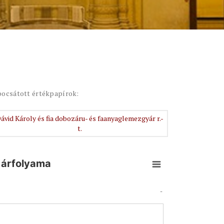
bocsátott értékpapírok:
ávid Károly és fia dobozáru- és faanyaglemezgyár r.-
t.
. árfolyama
-