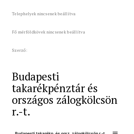
Telephelyek nincsenek beállítva
Fő mérföldkövek nincsenek beállítva
Szerző:
Budapesti
takarékpénztár és
országos zálogkölcsön
r.-t.
Budapesti takarékp. és orsz. zálogkölcsön r.-t.