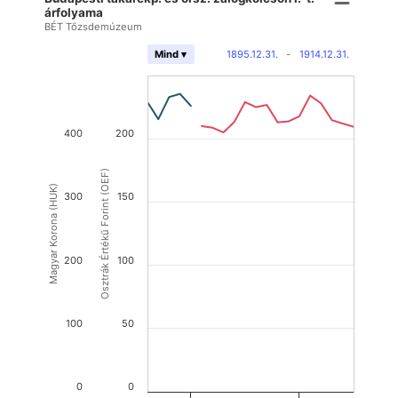
árfolyama
BÉT Tőzsdemúzeum
1895.12.31.
-
1914.12.31.
Mind ▾
400
200
Osztrák Értékű Forint (OEF)
Magyar Korona (HUK)
300
150
200
100
100
50
0
0