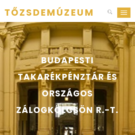
TŐZSDEMÚZEUM
Navig
ki-
be
kapcs
BUDAPESTI
TAKARÉKPÉNZTÁR ÉS
ORSZÁGOS
ZÁLOGKÖLCSÖN R.-T.