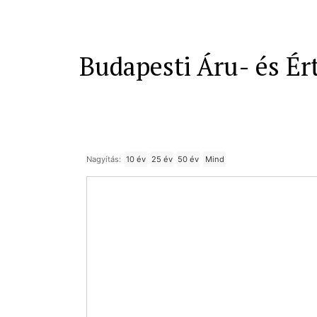
Budapesti Áru- és Ér
Nagyítás:
10 év
25 év
50 év
Mind