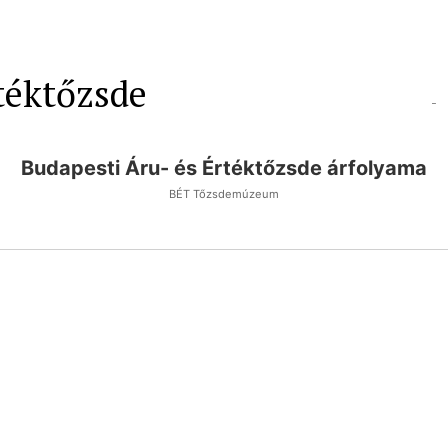
téktőzsde
-
Budapesti Áru- és Értéktőzsde árfolyama
BÉT Tőzsdemúzeum