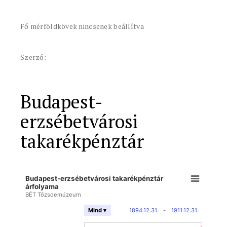
Fő mérföldkövek nincsenek beállítva
Szerző:
Budapest-
erzsébetvárosi
takarékpénztár
Budapest-erzsébetvárosi takarékpénztár
árfolyama
BÉT Tőzsdemúzeum
1894.12.31.
-
1911.12.31.
Mind ▾