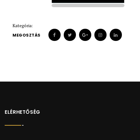
1900
1900
Kategória:
MEGOSZTÁS
ELÉRHETŐSÉG