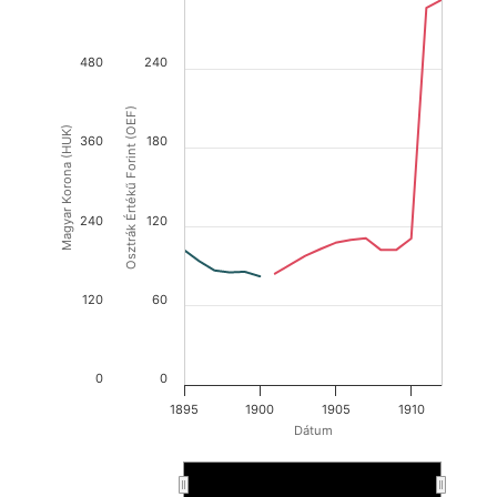
480
240
Osztrák Értékű Forint (OEF)
Magyar Korona (HUK)
360
180
240
120
120
60
0
0
1895
1900
1905
1910
Dátum