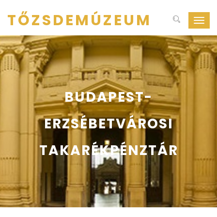
TŐZSDEMÚZEUM
Navig
ki-
be
kapcs
BUDAPEST-
ERZSÉBETVÁROSI
TAKARÉKPÉNZTÁR