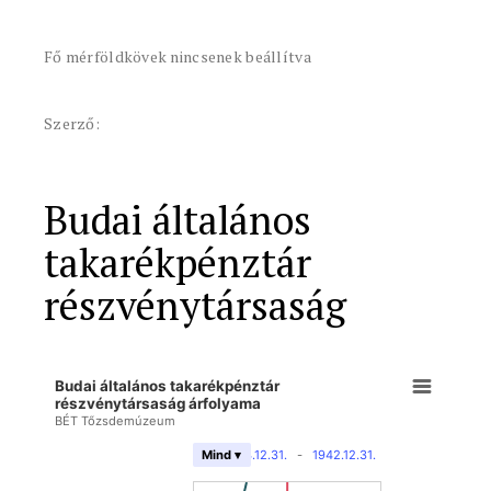
Fő mérföldkövek nincsenek beállítva
Szerző:
Budai általános
takarékpénztár
részvénytársaság
Budai általános takarékpénztár
részvénytársaság árfolyama
BÉT Tőzsdemúzeum
1864.12.31.
-
1942.12.31.
Mind ▾