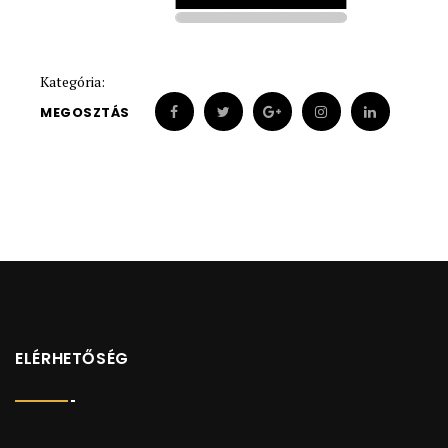
1870
1870
Kategória:
MEGOSZTÁS
ELÉRHETŐSÉG