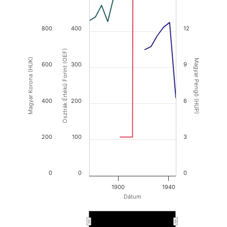
800
400
12
Osztrák Értékű Forint (OEF)
Magyar Korona (HUK)
Magyar Pengő (HUP)
600
300
9
400
200
6
200
100
3
0
0
0
1900
1940
Dátum