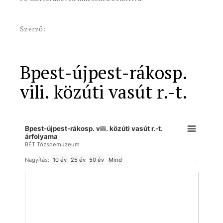
Szerző:
Bpest-újpest-rákosp.
vili. közúti vasút r.-t.
Bpest-újpest-rákosp. vili. közúti vasút r.-t.
árfolyama
BÉT Tőzsdemúzeum
-
Nagyítás:
10 év
25 év
50 év
Mind