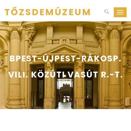
TŐZSDEMÚZEUM
Navig
ki-
be
kapcs
BPEST-ÚJPEST-RÁKOSP.
VILI. KÖZÚTI VASÚT R.-T.