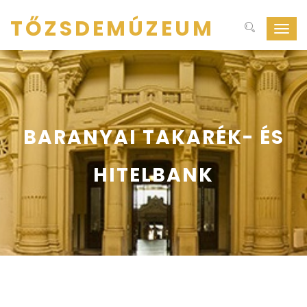
TŐZSDEMÚZEUM
Navig
ki-
be
kapcs
BARANYAI TAKARÉK- ÉS
HITELBANK