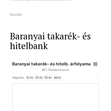
Szerző:
Baranyai takarék- és
hitelbank
Baranyai takarék- és hitelb. árfolyama
BÉT Tőzsdemúzeum
-
Nagyítás:
10 év
25 év
50 év
Mind