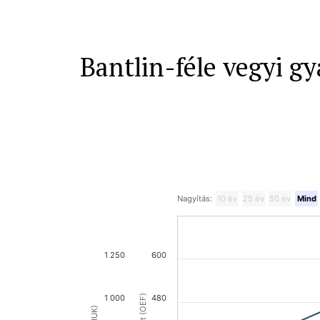
Bantlin-féle vegyi gyá
Nagyítás:
10 év
25 év
50 év
Mind
1 250
600
1 000
480