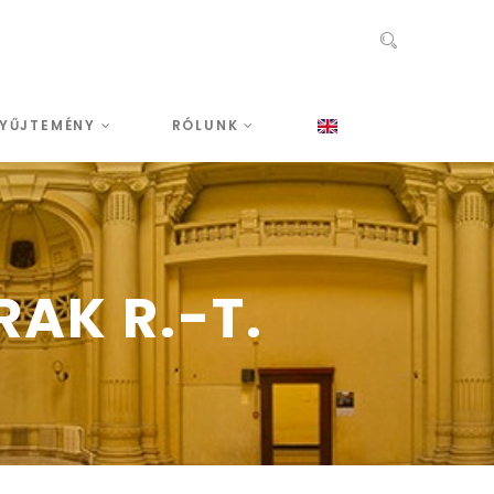
YŰJTEMÉNY
RÓLUNK
AK R.-T.