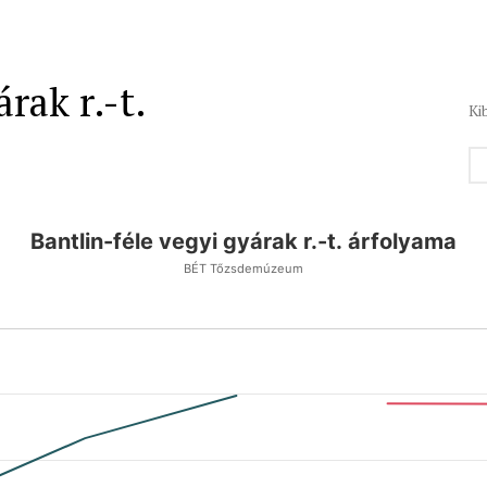
rak r.-t.
Ki
Bantlin-féle vegyi gyárak r.-t. árfolyama
BÉT Tőzsdemúzeum