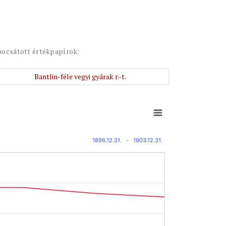
bocsátott értékpapírok:
Bantlin-féle vegyi gyárak r.-t.
1896.12.31.
-
1903.12.31.