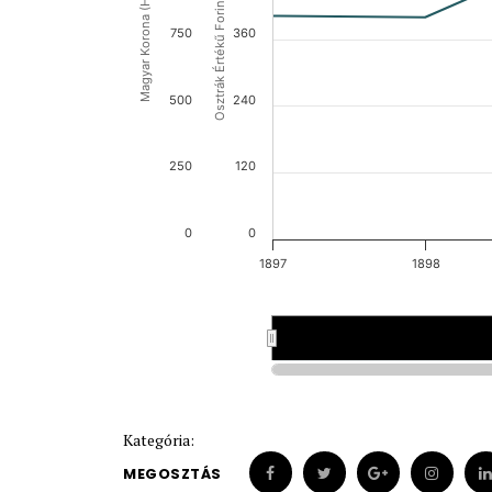
Osztrák Értékű Forint (OEF)
Magyar Korona (HUK)
750
360
500
240
250
120
0
0
1897
1898
1897
1897
1898
1898
Kategória:
MEGOSZTÁS