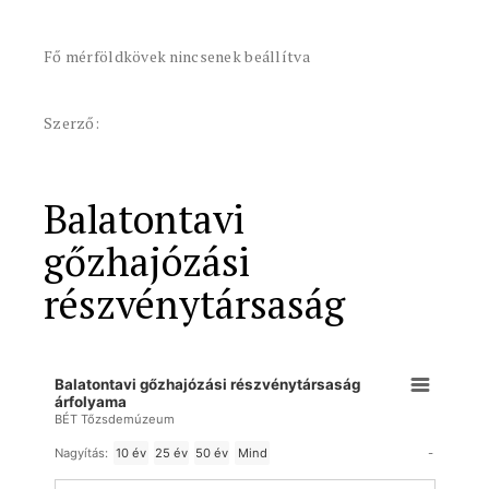
Fő mérföldkövek nincsenek beállítva
Szerző:
Balatontavi
gőzhajózási
részvénytársaság
Balatontavi gőzhajózási részvénytársaság
árfolyama
BÉT Tőzsdemúzeum
-
Nagyítás:
10 év
25 év
50 év
Mind