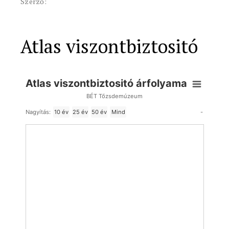
Szerző:
Atlas viszontbiztositó
Atlas viszontbiztositó árfolyama
BÉT Tőzsdemúzeum
-
Nagyítás:
10 év
25 év
50 év
Mind