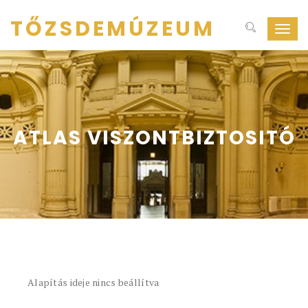
TŐZSDEMÚZEUM
Navig
ki-
be
kapcs
ATLAS VISZONTBIZTOSITÓ
Alapítás ideje nincs beállítva