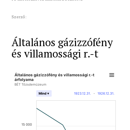
Szerző:
Általános gázizzófény
és villamossági r.-t
Általános gázizzófény és villamossági r.-t
árfolyama
BÉT Tőzsdemúzeum
1923.12.31.
-
1926.12.31.
Mind ▾
15 000