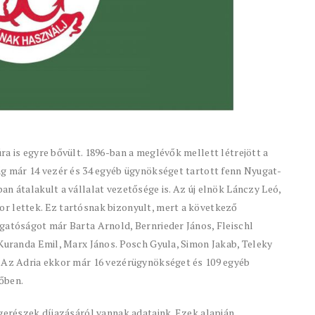
a is egyre bővült. 1896-ban a meglévők mellett létrejött a
ág már 14 vezér és 34 egyéb ügynökséget tartott fenn Nyugat-
n átalakult a vállalat vezetősége is. Az új elnök Lánczy Leó,
r lettek. Ez tartósnak bizonyult, mert a következő
gatóságot már Barta Arnold, Bernrieder János, Fleischl
 Kuranda Emil, Marx János. Posch Gyula, Simon Jakab, Teleky
. Az Adria ekkor már 16 vezérügynökséget és 109 egyéb
őben.
ngerészek díjazásáról vannak adataink. Ezek alapján