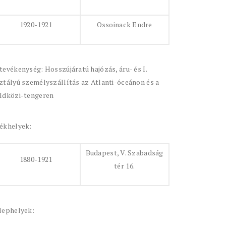
1920-1921
Ossoinack Endre
tevékenység: Hosszújáratú hajózás, áru- és I.
ztályú személyszállítás az Atlanti-óceánon és a
ldközi-tengeren
ékhelyek:
Budapest, V. Szabadság
1880-1921
tér 16.
lephelyek: