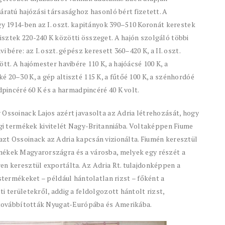
áratú hajózási társasághoz hasonló bért fizetett. A
így 1914-ben az I. oszt. kapitányok 390–510 Koronát kerestek
sztek 220-240 K közötti összeget. A hajón szolgáló többi
 bére: az I. oszt. gépész keresett 360–420 K, a II. oszt.
tt. A hajómester havibére 110 K, a hajóácsé 100 K, a
 20–30 K, a gép altiszté 115 K, a fűtőé 100 K, a szénhordóé
dpincéré 60 K és a harmadpincéré 40 K volt.
 Ossoinack Lajos azért javasolta az Adria létrehozását, hogy
 termékek kivitelét Nagy-Britanniába. Voltaképpen Fiume
azt Ossoinack az Adria kapcsán vizionálta. Fiumén keresztül
mékek Magyarországra és a városba, melyek egy részét a
en keresztül exportálta. Az Adria Rt. tulajdonképpen a
rstermékeket – például hántolatlan rizst – főként a
i területekről, addig a feldolgozott hántolt rizst,
ók továbbították Nyugat-Európába és Amerikába.