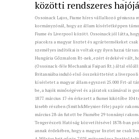
közötti rendszeres hajój
Ossoinack Lajos, Fiume híres vállalkozó géniusza
kormányzónál, hogy az állam kísérletképpen támo
Fiume és Liverpool között. Ossoinack jól látta, ho
piacokra a magyar lisztet és agrártermékeket csak 
személyes indítékai is voltak egy ilyen hazai társa
Hungária Gőzmalom Rt-nek, ezért érdekévé vált, ho
(Ossoinack-féle Mechanikai Faipari Rt.) által előál
Britanniába induló első összeköttetést a liverpool
kísérletet a magyar állam egyszeri 25.000 Frt-al t
be, a hajók minőségével és a járatok számával is go
1877. március 17-én érkezett a fiumei kikötőbe 104 
kisebb részben (Smith&Meynier-féle) papír rakománn
március 28-án futott be Fiumébe 29 tonnányi rakomán
Tengerészeti Hatóság közvetítésével 1878-ban pró
annak érdekében, hogy a magyar lisztet ne csak live
A Wilster brit gőzös 7.025 métermázsa liszttel telj