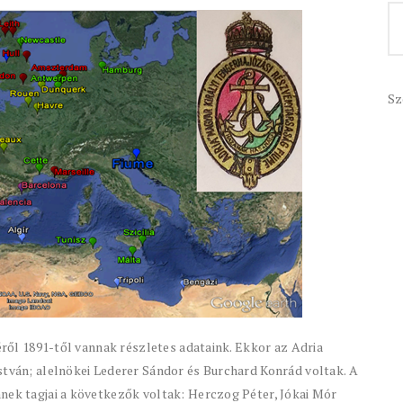
Sz
séről 1891-től vannak részletes adataink. Ekkor az Adria
stván; alelnökei Lederer Sándor és Burchard Konrád voltak. A
nek tagjai a következők voltak: Herczog Péter, Jókai Mór