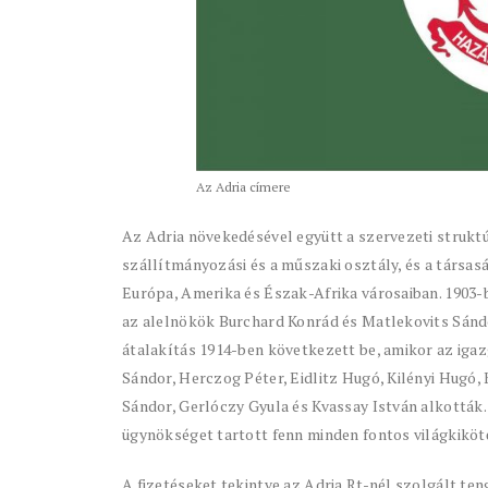
Az Adria címere
Az Adria növekedésével együtt a szervezeti struktúr
szállítmányozási és a műszaki osztály, és a társas
Európa, Amerika és Észak-Afrika városaiban. 1903-ba
az alelnökök Burchard Konrád és Matlekovits Sándo
átalakítás 1914-ben következett be, amikor az igaz
Sándor, Herczog Péter, Eidlitz Hugó, Kilényi Hugó,
Sándor, Gerlóczy Gyula és Kvassay István alkották
ügynökséget tartott fenn minden fontos világkiköt
A fizetéseket tekintve az Adria Rt-nél szolgált te