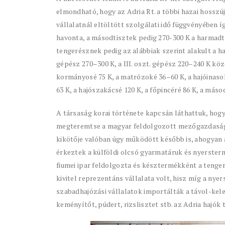
elmondható, hogy az Adria Rt. a többi hazai hosszúj
vállalatnál eltöltött szolgálati idő függvényében 
havonta, a másodtisztek pedig 270-300 K a harmadti
tengerésznek pedig az alábbiak szerint alakult a havi
gépész 270–300 K, a III. oszt. gépész 220–240 K közö
kormányosé 75 K, a matrózoké 36–60 K, a hajóinasoké
63 K, a hajószakácsé 120 K, a főpincéré 86 K, a máso
A társaság korai története kapcsán láthattuk, hogy
megteremtse a magyar feldolgozott mezőgazdasági
kikötője valóban úgy működött később is, ahogyan 
érkeztek a külföldi olcsó gyarmatáruk és nyerster
fiumei ipar feldolgozta és késztermékként a tenger
kivitel reprezentáns vállalata volt, hisz míg a nye
szabadhajózási vállalatok importálták a távol-kelet
keményítőt, púdert, rizslisztet stb. az Adria haj