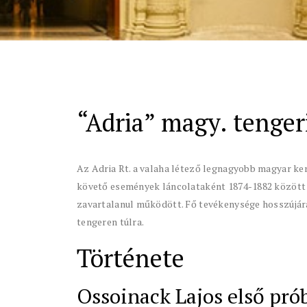
“Adria” magy. tengeri
Az Adria Rt. a valaha létező legnagyobb magyar ke
követő események láncolataként 1874-1882 között 
zavartalanul működött. Fő tevékenysége hosszújár
tengeren túlra.
Története
Ossoinack Lajos első pró