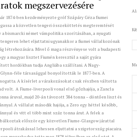
áratok megszervezésére
Al
 már 1874-ben kezdeményezte gróf Szápáry Géza fiumei
gassa a közvetlen tengeri összeköttetés megteremtését
Ki
gy a bismarcki német vámpolitika szorításában, a nyugati
tengeren lehet eljuttatni ugyanakkor a fiumei vállalkozónak
ság létrehozására. Mivel ő maga részvényese volt a budapesti
gy a magyar lisztet Fiumén keresztül a saját gyára
Me
lított hordókban tudja Angliába szállítani. A Nagy-
i Glynn-féle társasággal bonyolították le 1877-ben. A
ámogatta. A kísérlet a várakozásokat csak részben váltotta
nd volt. A Fiume-liverpooli vonal első gőzhajója, a Zancla
tonna áruval, majd 20-án távozott 384 tonna – döntően liszt és
yal. A vállalat második hajója, a Zero egy héttel később,
nyal és vitt el több mint száz tonna árut. A felek a
bálkoztak először egy közvetlen Fiume-Glasgow járattal
rpooli átrakással lehessen eljuttatni a szigetország piacaira.
esen megrakodva tette meg 1878 júliusában az első utat. A