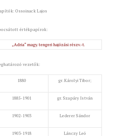
apítók: Ossoinack Lajos
bocsátott értékpapírok:
„Adria“ magy. tengeri hajózási részv.-t.
ghatározó vezetők:
1880
gr. Károlyi Tibor;
1885-1901
gr. Szapáry István
1902-1903
Lederer Sándor
1903-1918
Lánczy Leó