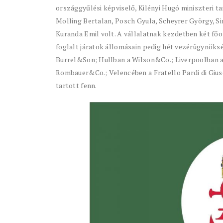
országgyűlési képviselő, Kilényi Hugó miniszteri t
Molling Bertalan, Posch Gyula, Scheyrer György, S
Kuranda Emil volt. A vállalatnak kezdetben két főo
foglalt járatok állomásain pedig hét vezérügynök
Burrel&Son; Hullban a Wilson&Co.; Liverpoolban a
Rombauer&Co.; Velencében a Fratello Pardi di Giu
tartott fenn.