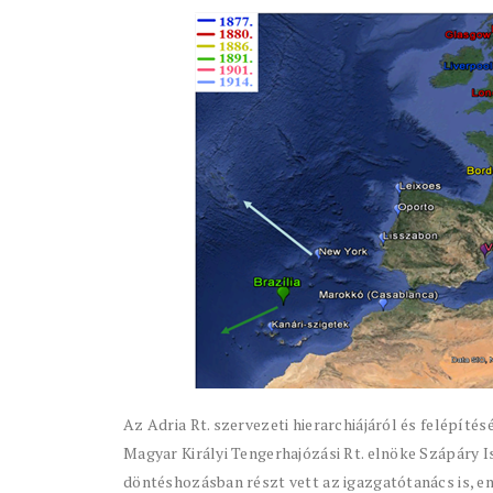
Az Adria Rt. szervezeti hierarchiájáról és felépíté
Magyar Királyi Tengerhajózási Rt. elnöke Szápáry I
döntéshozásban részt vett az igazgatótanács is, en