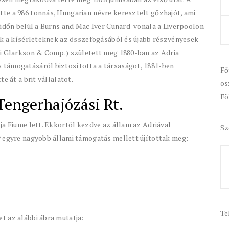
te a 986 tonnás, Hungarian névre keresztelt gőzhajót, ami
 időn belül a Burns and Mac Iver Cunard-vonala a Liverpoolon
ek a kísérleteknek az összefogásából és újabb részvényesek
ni Glarkson & Comp.) született meg 1880-ban az Adria
 támogatásáról biztosította a társaságot, 1881-ben
Fő
e át a brit vállalatot.
os
Fö
Tengerhajózási Rt.
ja Fiume lett. Ekkortól kezdve az állam az Adriával
Sz
g egyre nagyobb állami támogatás mellett újítottak meg:
Te
t az alábbi ábra mutatja: