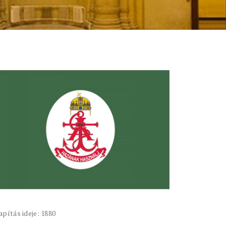
apítás ideje: 1880