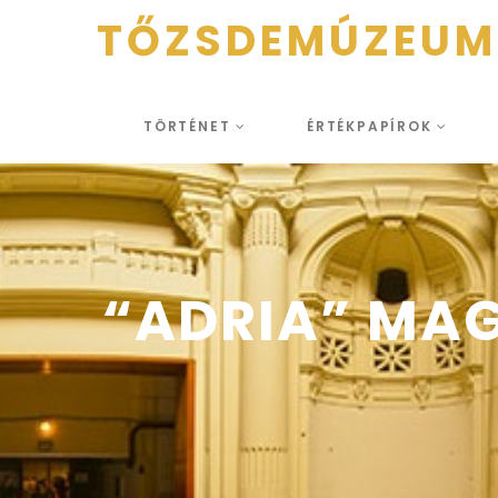
TŐZSDEMÚZEUM
TÖRTÉNET
ÉRTÉKPAPÍROK
“ADRIA” MAG