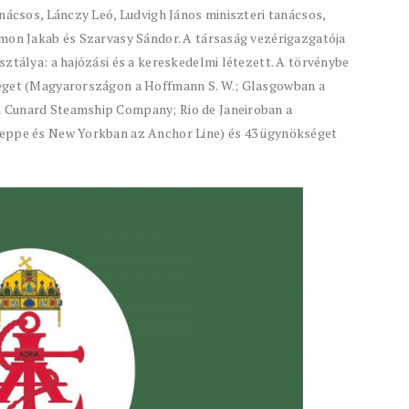
anácsos, Lánczy Leó, Ludvigh János miniszteri tanácsos,
imon Jakab és Szarvasy Sándor. A társaság vezérigazgatója
sztálya: a hajózási és a kereskedelmi létezett. A törvénybe
séget (Magyarországon a Hoffmann S. W.; Glasgowban a
 Cunard Steamship Company; Rio de Janeiroban a
seppe és New Yorkban az Anchor Line) és 43 ügynökséget