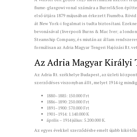
fiume-glasgowi vonal számára a Burrel&Son építtet
első útjára 1879 májusában érkezett Fiuméba. Rövid
át New York-i fogalmat is tudta biztosítani. Ezekn
bevonásával (liverpooli Burns & Mac Iver; a londo
Steamship Company, és miután az állam rendszeres
formálisan az Adria Magyar Tengeri Hajózási Rt. vett
Az Adria Magyar Királyi 
Az Adria Rt. székhelye Budapest, az üzleti központ
szerződéses viszonyban állt, melyet 1914-ig mindi
1880–1885: 150.000 Frt
1886–1890: 250.000 Frt
1891–1900: 570.000 Frt
1901–1914: 1.140.000 K
április – 1914 július: 5.200.000 K.
Az egyes évekkel szerződésbe emelt újabb kikötőke