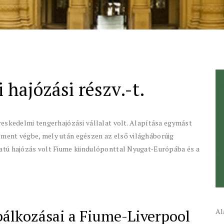
 hajózási részv.-t.
reskedelmi tengerhajózási vállalat volt. Alapítása egymást
ment végbe, mely után egészen az első világháborúig
atú hajózás volt Fiume kiindulóponttal Nyugat-Európába és a
bálkozásai a Fiume-Liverpool
Al