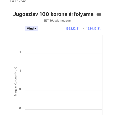
Grafikon:
Jugoszláv 100 korona árfolyama
BÉT Tőzsdemúzeum
1922.12.31.
-
1924.12.31.
Mind ▾
1
Magyar Korona (HUK)
1
0
0