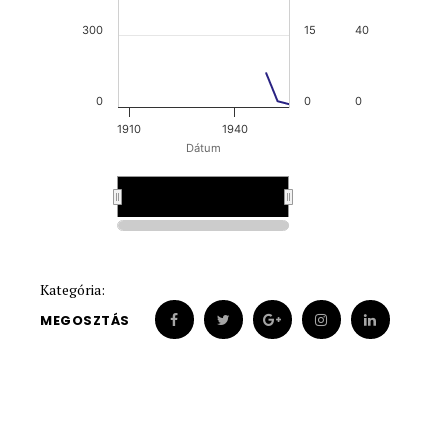
300
15
40
0
0
0
1910
1940
Dátum
1915
1915
Kategória:
MEGOSZTÁS