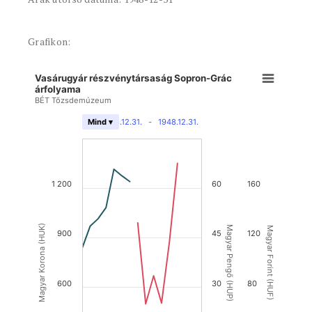
Grafikon:
Vasárugyár részvénytársaság Sopron-Grác
árfolyama
BÉT Tőzsdemúzeum
1908.12.31.
-
1948.12.31.
Mind ▾
1 200
60
160
Magyar Korona (HUK)
Magyar Pengő (HUP)
Magyar Forint (HUF)
900
45
120
600
30
80