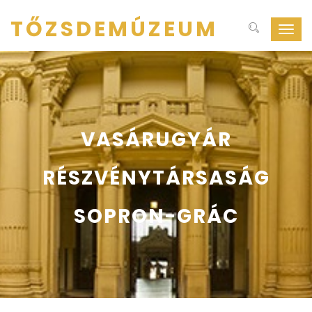
TŐZSDEMÚZEUM
Navig
ki-
be
kapcs
VASÁRUGYÁR
RÉSZVÉNYTÁRSASÁG
SOPRON-GRÁC