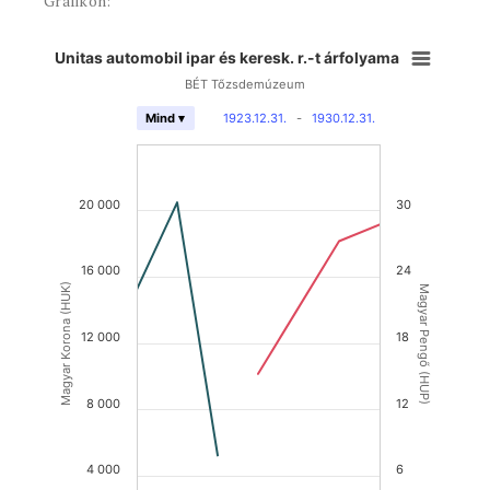
Grafikon:
Unitas automobil ipar és keresk. r.-t árfolyama
BÉT Tőzsdemúzeum
1923.12.31.
-
1930.12.31.
Mind ▾
20 000
30
16 000
24
Magyar Korona (HUK)
Magyar Pengő (HUP)
12 000
18
8 000
12
4 000
6