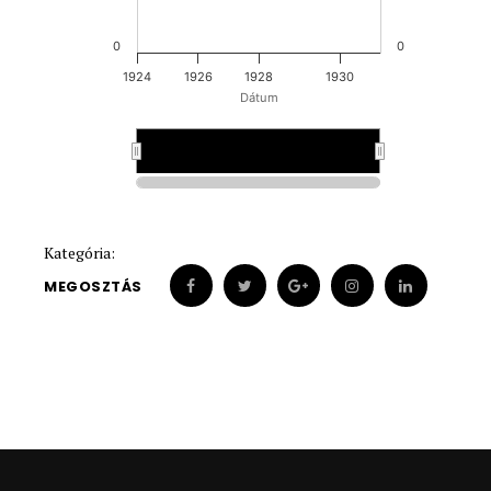
0
0
1924
1926
1928
1930
Dátum
1928
1928
Kategória:
MEGOSZTÁS