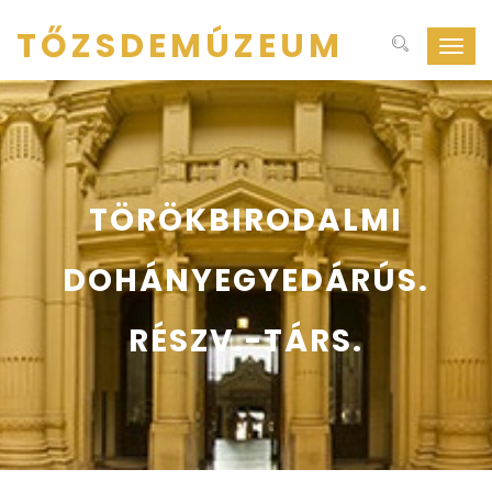
TŐZSDEMÚZEUM
Navig
ki-
be
kapcs
TÖRÖKBIRODALMI
DOHÁNYEGYEDÁRÚS.
RÉSZV.-TÁRS.