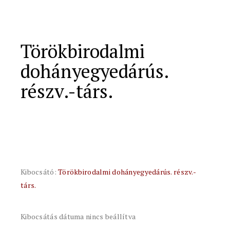
Törökbirodalmi
dohányegyedárús.
részv.-társ.
Kibocsátó:
Törökbirodalmi dohányegyedárús. részv.-
társ.
Kibocsátás dátuma nincs beállítva