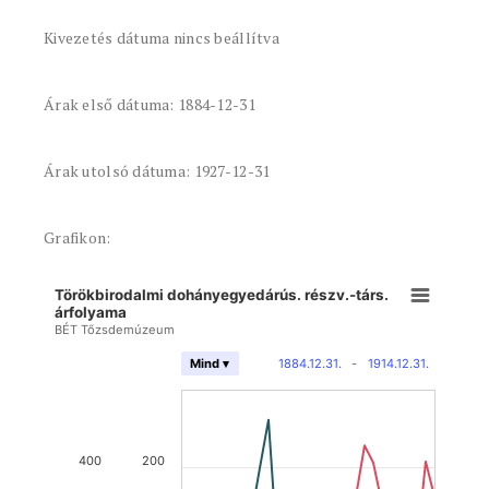
Kivezetés dátuma nincs beállítva
Árak első dátuma: 1884-12-31
Árak utolsó dátuma: 1927-12-31
Grafikon:
Törökbirodalmi dohányegyedárús. részv.-társ.
árfolyama
BÉT Tőzsdemúzeum
1884.12.31.
-
1914.12.31.
Mind ▾
400
200