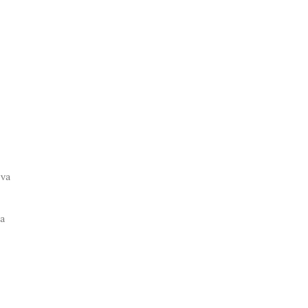
tva
va