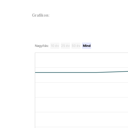
Grafikon:
Nagyítás:
10 év
25 év
50 év
Mind