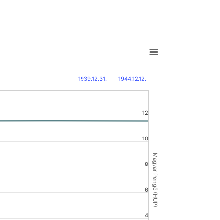
1939.12.31.
-
1944.12.12.
12
10
Magyar Pengő (HUP)
8
6
4