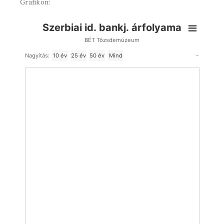
Grafikon:
Szerbiai id. bankj. árfolyama
BÉT Tőzsdemúzeum
-
Nagyítás:
10 év
25 év
50 év
Mind