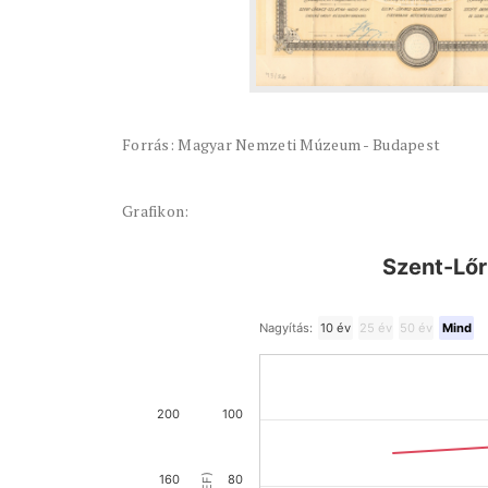
Forrás: Magyar Nemzeti Múzeum - Budapest
Grafikon:
Szent-Lőri
Nagyítás:
10 év
25 év
50 év
Mind
200
100
160
80