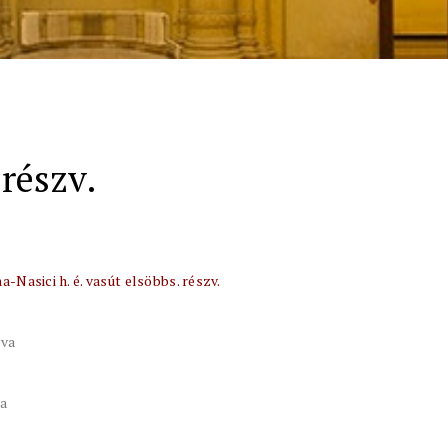
 részv.
-Nasici h. é. vasút elsöbbs. részv.
tva
va