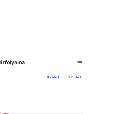
. árfolyama
1899.12.31.
-
1914.12.31.