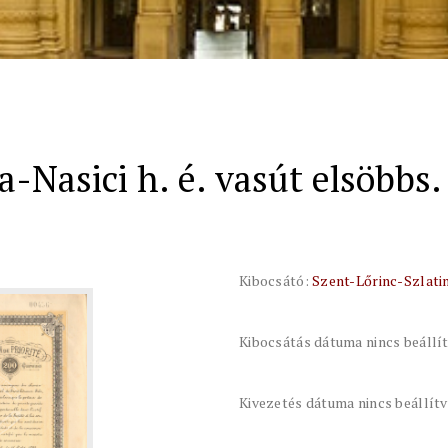
-Nasici h. é. vasút elsöbbs.
Kibocsátó:
Szent-Lőrinc-Szlatina
Kibocsátás dátuma nincs beállí
Kivezetés dátuma nincs beállít