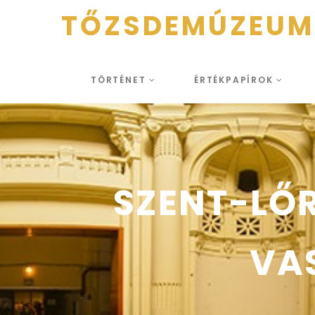
TŐZSDEMÚZEUM
TÖRTÉNET
ÉRTÉKPAPÍROK
SZENT-LŐR
VAS