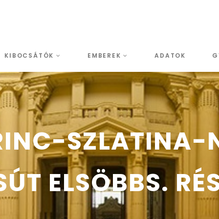
KIBOCSÁTÓK
EMBEREK
ADATOK
G
INC-SZLATINA-NA
ÚT ELSÖBBS. RÉ