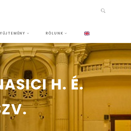
YŰJTEMÉNY
RÓLUNK
SICI H. É.
SZV.