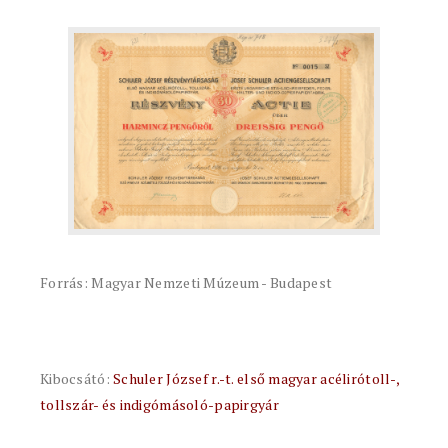
Forrás: Magyar Nemzeti Múzeum - Budapest
Kibocsátó:
Schuler József r.-t. első magyar acélirótoll-,
tollszár- és indigómásoló-papirgyár