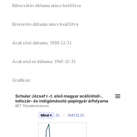
Kibocsátás dátuma nincs beállítva
Kivezetés dátuma nincs beállítva
Árak első dátuma: 1920-12-31
Árak utolsó dátuma: 1947-12-31
Grafikon:
Schuler József r.-t. első magyar acélirótoll-,
tollszár- és indigómásoló-papirgyár árfolyama
BÉT Tőzsdemúzeum
1920.12.31.
-
1947.12.31.
Mind ▾