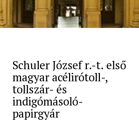
Schuler József r.-t. első
magyar acélirótoll-,
tollszár- és
indigómásoló-
papirgyár