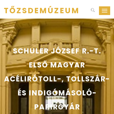
TŐZSDEMÚZEUM
Navig
ki-
be
kapcs
SCHULER JÓZSEF R.-T.
ELSŐ MAGYAR
ACÉLIRÓTOLL-, TOLLSZÁR-
ÉS INDIGÓMÁSOLÓ-
PAPIRGYÁR