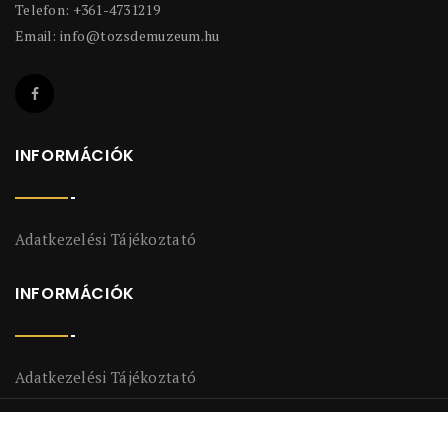
Telefon: +361-4731219
Email:
info@tozsdemuzeum.hu
INFORMÁCIÓK
Adatkezelési Tájékoztató
INFORMÁCIÓK
Adatkezelési Tájékoztató
2018-2026 Ramasoft Adatszolgáltató És Informatikai Zrt. Minden
©