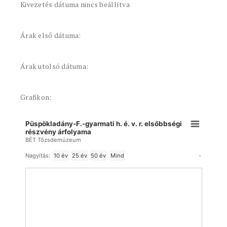
Kivezetés dátuma nincs beállítva
Árak első dátuma:
Árak utolsó dátuma:
Grafikon:
Püspökladány-F.-gyarmati h. é. v. r. elsőbbségi
részvény árfolyama
BÉT Tőzsdemúzeum
-
Nagyítás:
10 év
25 év
50 év
Mind