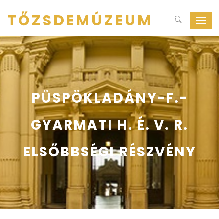
TŐZSDEMÚZEUM
Navig
ki-
be
kapcs
PÜSPÖKLADÁNY-F.-
GYARMATI H. É. V. R.
ELSŐBBSÉGI RÉSZVÉNY