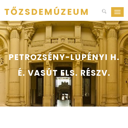
TŐZSDEMÚZEUM
Navig
ki-
be
kapcs
PETROZSÉNY-LUPÉNYI H.
É. VASÚT ELS. RÉSZV.