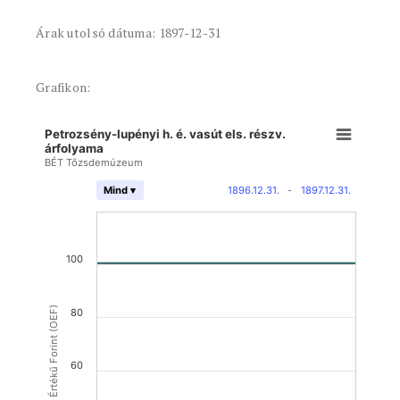
Árak utolsó dátuma: 1897-12-31
Grafikon:
Petrozsény-lupényi h. é. vasút els. részv.
árfolyama
BÉT Tőzsdemúzeum
1896.12.31.
-
1897.12.31.
Mind ▾
100
Osztrák Értékű Forint (OEF)
80
60