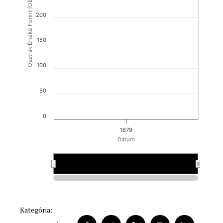
Osztrák Értékű Forint (OEF)
200
150
100
50
0
1879
Dátum
Y.12.31.
Y.12.31.
Kategória: