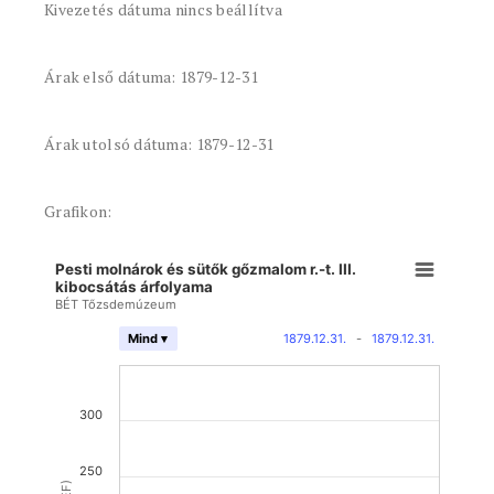
Kivezetés dátuma nincs beállítva
Árak első dátuma: 1879-12-31
Árak utolsó dátuma: 1879-12-31
Grafikon:
Pesti molnárok és sütők gőzmalom r.-t. III.
kibocsátás árfolyama
BÉT Tőzsdemúzeum
1879.12.31.
-
1879.12.31.
Mind ▾
300
250