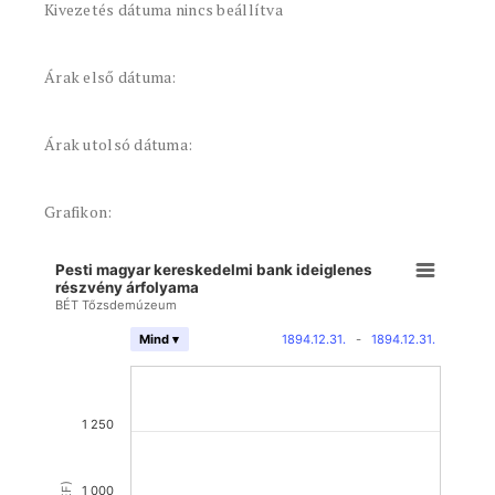
Kivezetés dátuma nincs beállítva
Árak első dátuma:
Árak utolsó dátuma:
Grafikon:
Pesti magyar kereskedelmi bank ideiglenes
részvény árfolyama
BÉT Tőzsdemúzeum
1894.12.31.
-
1894.12.31.
Mind ▾
1 250
1 000