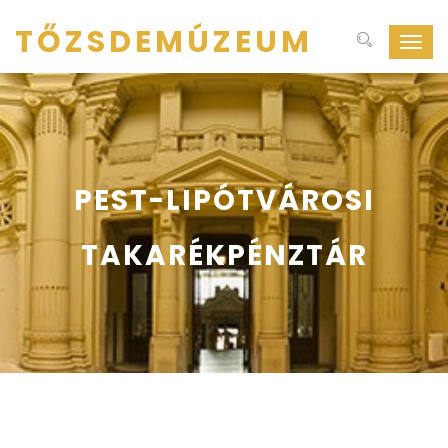
TŐZSDEMÚZEUM
Navig
ki-
be
kapcs
PEST-LIPÓTVÁROSI
TAKARÉKPÉNZTÁR