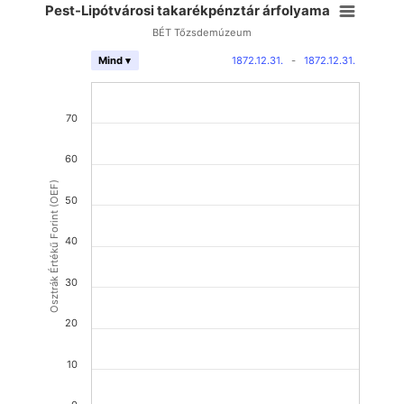
Pest-Lipótvárosi takarékpénztár árfolyama
BÉT Tőzsdemúzeum
1872.12.31.
-
1872.12.31.
Mind ▾
70
60
Osztrák Értékű Forint (OEF)
50
40
30
20
10