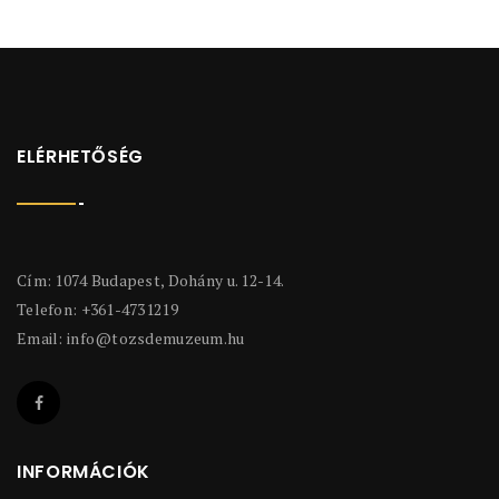
ELÉRHETŐSÉG
Cím: 1074 Budapest, Dohány u. 12-14.
Telefon: +361-4731219
Email:
info@tozsdemuzeum.hu
INFORMÁCIÓK