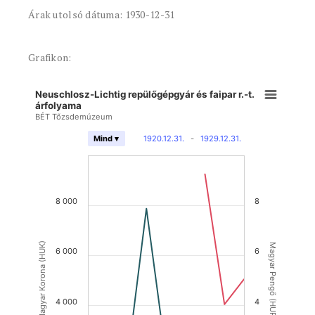
Árak utolsó dátuma: 1930-12-31
Grafikon:
Neuschlosz-Lichtig repülőgépgyár és faipar r.-t.
árfolyama
BÉT Tőzsdemúzeum
1920.12.31.
-
1929.12.31.
Mind ▾
8 000
8
Magyar Korona (HUK)
Magyar Pengő (HUP)
6 000
6
4 000
4