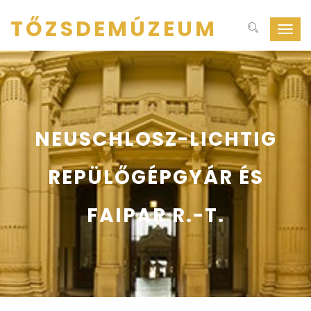
TŐZSDEMÚZEUM
Navig
ki-
be
kapcs
NEUSCHLOSZ-LICHTIG
REPÜLŐGÉPGYÁR ÉS
FAIPAR R.-T.