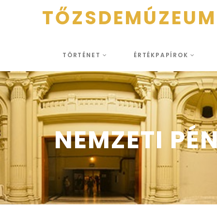
TŐZSDEMÚZEUM
TÖRTÉNET
ÉRTÉKPAPÍROK
NEMZETI PÉ