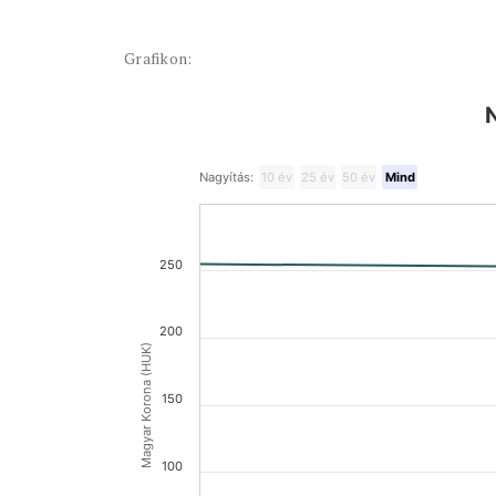
Grafikon:
Nagyítás:
10 év
25 év
50 év
Mind
250
200
Magyar Korona (HUK)
150
100