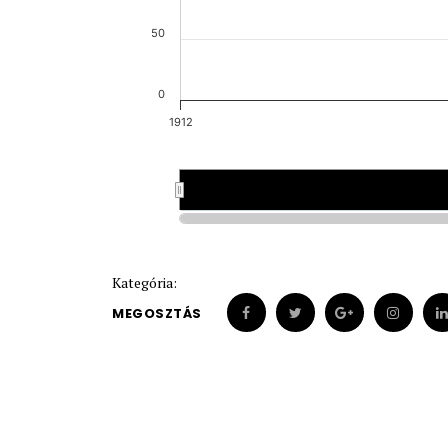
50
0
1912
1912
1912
Kategória:
MEGOSZTÁS