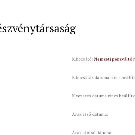
észvénytársaság
Kibocsátó:
Nemzeti pénzváltó 
Kibocsátás dátuma nincs beállí
Kivezetés dátuma nincs beállít
Árak első dátuma:
Árak utolsó dátuma: