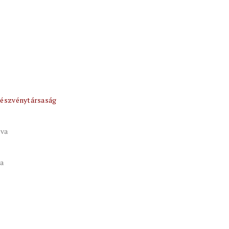
részvénytársaság
tva
va