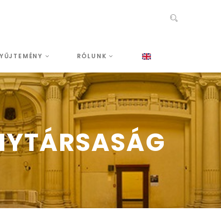
YŰJTEMÉNY
RÓLUNK
ÉNYTÁRSASÁG