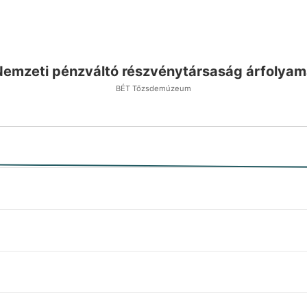
Nemzeti pénzváltó részvénytársaság árfolyam
BÉT Tőzsdemúzeum