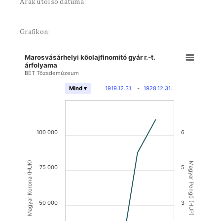
Árak utolsó dátuma:
Grafikon:
Marosvásárhelyi kőolajfinomitó gyár r.-t.
árfolyama
BÉT Tőzsdemúzeum
1919.12.31.
-
1928.12.31.
Mind ▾
100 000
6
Magyar Korona (HUK)
Magyar Pengő (HUP)
75 000
5
50 000
3