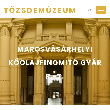
TŐZSDEMÚZEUM
Navig
ki-
be
kapcs
MAROSVÁSÁRHELYI
KŐOLAJFINOMITÓ GYÁR
R.-T.