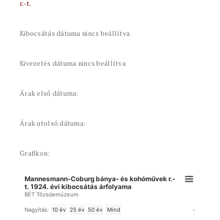
r.-t.
Kibocsátás dátuma nincs beállítva
Kivezetés dátuma nincs beállítva
Árak első dátuma:
Árak utolsó dátuma:
Grafikon:
Mannesmann-Coburg bánya- és kohóművek r.-
t. 1924. évi kibocsátás árfolyama
BÉT Tőzsdemúzeum
-
Nagyítás:
10 év
25 év
50 év
Mind