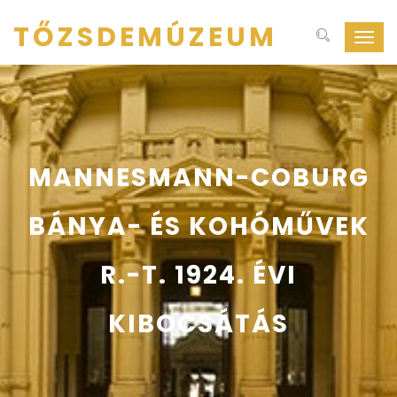
TŐZSDEMÚZEUM
Navig
ki-
be
kapcs
MANNESMANN-COBURG
BÁNYA- ÉS KOHÓMŰVEK
R.-T. 1924. ÉVI
KIBOCSÁTÁS