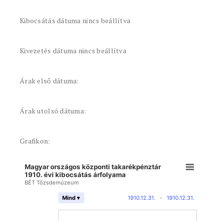
Kibocsátás dátuma nincs beállítva
Kivezetés dátuma nincs beállítva
Árak első dátuma:
Árak utolsó dátuma:
Grafikon:
Magyar országos központi takarékpénztár
1910. évi kibocsátás árfolyama
BÉT Tőzsdemúzeum
1910.12.31.
-
1910.12.31.
Mind ▾