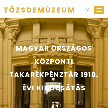
TŐZSDEMÚZEUM
Navig
ki-
be
kapcs
MAGYAR ORSZÁGOS
KÖZPONTI
TAKARÉKPÉNZTÁR 1910.
ÉVI KIBOCSÁTÁS