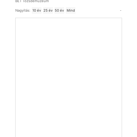
BÉT Tőzsdemúzeum
-
Nagyítás:
10 év
25 év
50 év
Mind