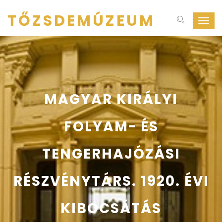
TŐZSDEMÚZEUM
Navig
ki-
be
kapcs
MAGYAR KIRÁLYI
FOLYAM- ÉS
TENGERHAJÓZÁSI
RÉSZVÉNYTÁRS. 1920. ÉVI
KIBOCSÁTÁS