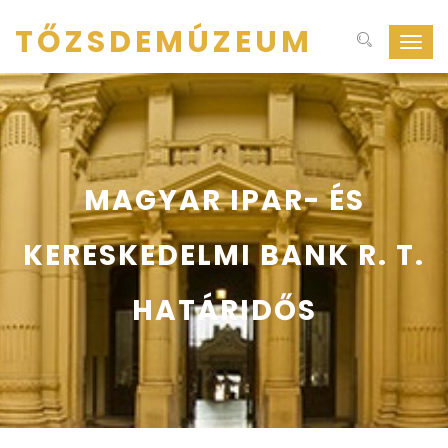
TŐZSDEMÚZEUM
Navig
ki-
be
kapcs
MAGYAR IPAR- ÉS
KERESKEDELMI BANK R. T.
HATÁRIDŐS