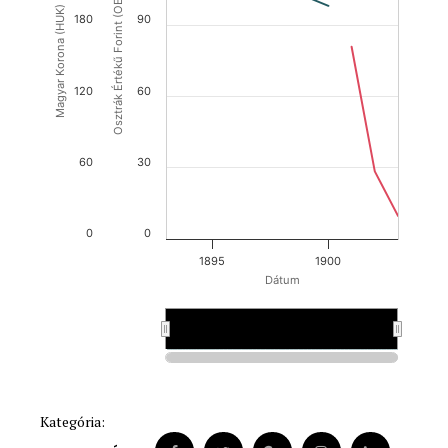
Osztrák Értékű Forint (OEF)
Magyar Korona (HUK)
180
90
120
60
60
30
0
0
1895
1900
Dátum
1900
1900
Kategória: