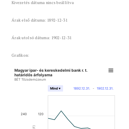
Kivezetés dátuma nincs beállítva
Árak első dátuma: 1892-12-31
Árak utolsó dátuma: 1902-12-31
Grafikon:
Magyar ipar- és kereskedelmi bank r. t.
határidős árfolyama
BÉT Tőzsdemúzeum
1892.12.31.
-
1902.12.31.
Mind ▾
240
120