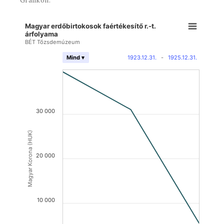
Magyar erdőbirtokosok faértékesítő r.-t.
árfolyama
BÉT Tőzsdemúzeum
1923.12.31.
-
1925.12.31.
Mind ▾
30 000
Magyar Korona (HUK)
20 000
10 000