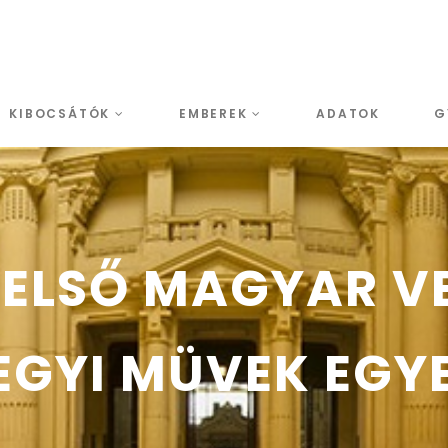
KIBOCSÁTÓK
EMBEREK
ADATOK
G
 ELSŐ MAGYAR V
EGYI MÜVEK EGYES