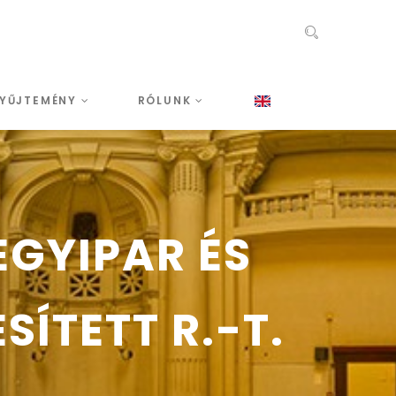
YŰJTEMÉNY
RÓLUNK
EGYIPAR ÉS
ÍTETT R.-T.