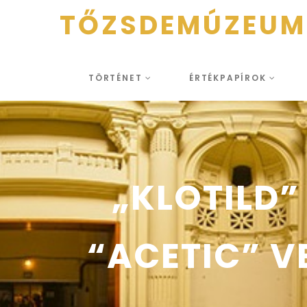
TŐZSDEMÚZEUM
TÖRTÉNET
ÉRTÉKPAPÍROK
„KLOTILD”
“ACETIC” V