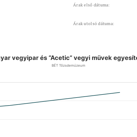
Árak első dátuma:
Árak utolsó dátuma:
gyar vegyipar és “Acetic” vegyi müvek egyesíte
BÉT Tőzsdemúzeum