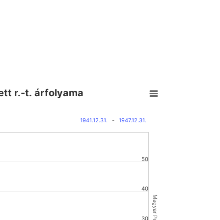
tt r.-t. árfolyama
1941.12.31.
-
1947.12.31.
50
40
30