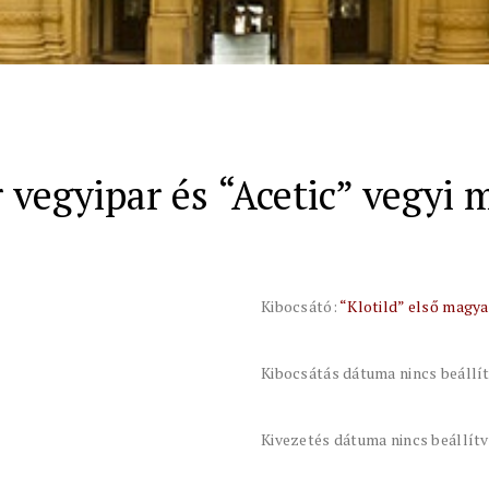
 vegyipar és “Acetic” vegyi m
Kibocsátó:
“Klotild” első magyar
Kibocsátás dátuma nincs beállí
Kivezetés dátuma nincs beállít