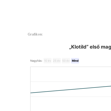
Grafikon:
„Klotild” első ma
Nagyítás:
10 év
25 év
50 év
Mind