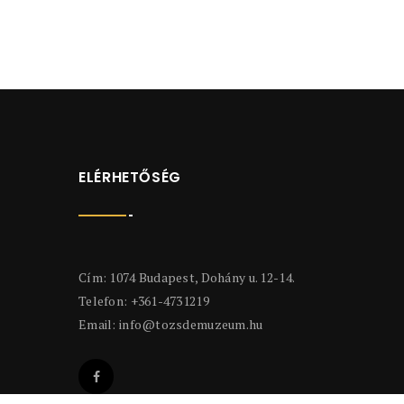
ELÉRHETŐSÉG
Cím: 1074 Budapest, Dohány u. 12-14.
Telefon: +361-4731219
Email:
info@tozsdemuzeum.hu