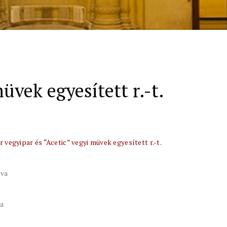
üvek egyesített r.-t.
 vegyipar és “Acetic” vegyi müvek egyesített r.-t.
tva
va