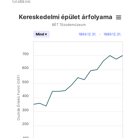
Grafikon:
Kereskedelmi épület árfolyama
BÉT Tőzsdemúzeum
1864.12.31.
-
1889.12.31.
Mind ▾
700
600
Osztrák Értékű Forint (OEF)
500
400
300
200