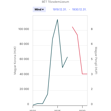
BÉT Tőzsdemúzeum
1919.12.31.
-
1930.12.31.
Mind ▾
100 000
8
80 000
6
Magyar Korona (HUK)
Magyar Pengő (HUP)
60 000
5
40 000
3
20 000
2
0
0