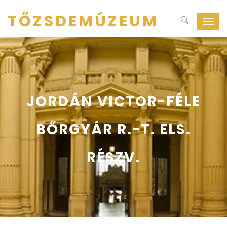
TŐZSDEMÚZEUM
Navig
ki-
be
kapcs
JORDÁN VICTOR-FÉLE
BŐRGYÁR R.-T. ELS.
RÉSZV.