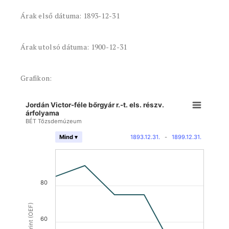
Árak első dátuma: 1893-12-31
Árak utolsó dátuma: 1900-12-31
Grafikon:
Jordán Victor-féle bőrgyár r.-t. els. részv.
árfolyama
BÉT Tőzsdemúzeum
1893.12.31.
-
1899.12.31.
Mind ▾
80
60