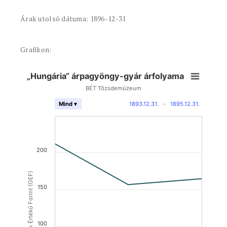
Árak utolsó dátuma: 1896-12-31
Grafikon:
„Hungária“ árpagyöngy-gyár árfolyama
BÉT Tőzsdemúzeum
1893.12.31.
-
1895.12.31.
Mind ▾
200
Osztrák Értékű Forint (OEF)
150
100