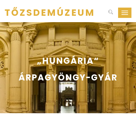
TŐZSDEMÚZEUM
Navig
ki-
be
kapcs
„HUNGÁRIA“
ÁRPAGYÖNGY-GYÁR