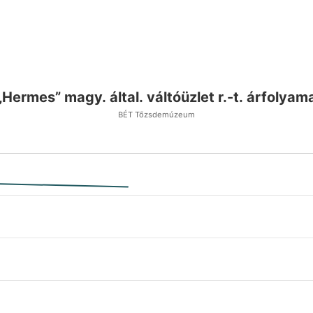
„Hermes” magy. által. váltóüzlet r.-t. árfolyam
BÉT Tőzsdemúzeum