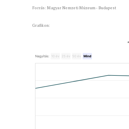
Forrás: Magyar Nemzeti Múzeum - Budapest
Grafikon:
Nagyítás:
10 év
25 év
50 év
Mind