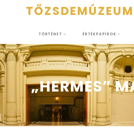
TŐZSDEMÚZEUM
TÖRTÉNET
ÉRTÉKPAPÍROK
„HERMES” MA