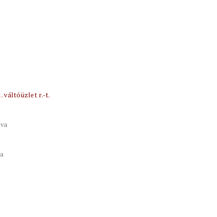
 váltóüzlet r.-t.
tva
va