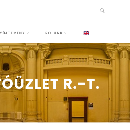
YŰJTEMÉNY
RÓLUNK
ÓÜZLET R.-T.