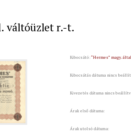
 váltóüzlet r.-t.
Kibocsátó:
“Hermes” magy. által.
Kibocsátás dátuma nincs beállí
Kivezetés dátuma nincs beállít
Árak első dátuma:
Árak utolsó dátuma: