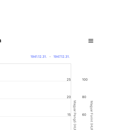
a
1941.12.31.
-
1947.12.31.
25
100
20
80
Magyar Pengő (HUP)
Magyar Forint (HUF)
15
60