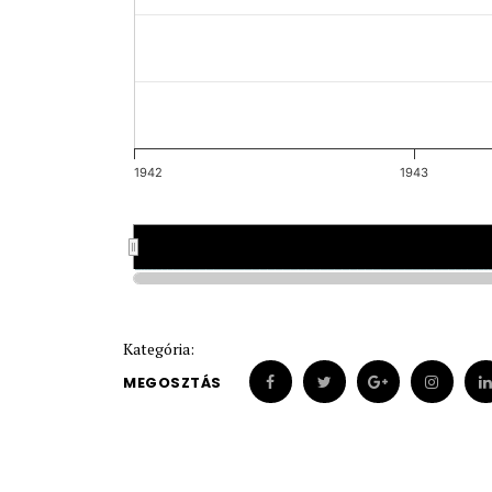
1942
1943
1942
1942
1943
1943
Kategória:
MEGOSZTÁS