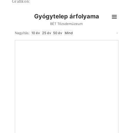
Grafikon:
Gyógytelep árfolyama
BÉT Tőzsdemúzeum
-
Nagyítás:
10 év
25 év
50 év
Mind