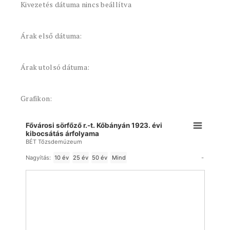
Kivezetés dátuma nincs beállítva
Árak első dátuma:
Árak utolsó dátuma:
Grafikon:
Fővárosi sörfőző r.-t. Kőbányán 1923. évi
kibocsátás árfolyama
BÉT Tőzsdemúzeum
-
Nagyítás:
10 év
25 év
50 év
Mind