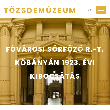
TŐZSDEMÚZEUM
Navig
ki-
be
kapcs
FŐVÁROSI SÖRFŐZŐ R.-T.
KŐBÁNYÁN 1923. ÉVI
KIBOCSÁTÁS