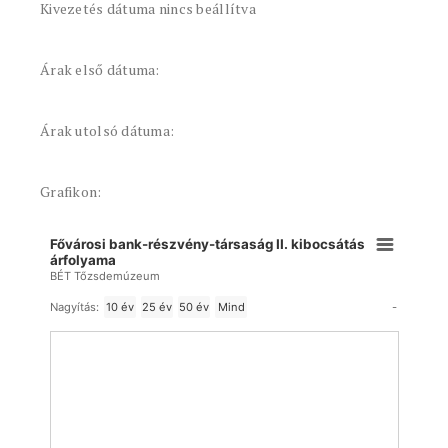
Kivezetés dátuma nincs beállítva
Árak első dátuma:
Árak utolsó dátuma:
Grafikon:
Fővárosi bank-részvény-társaság II. kibocsátás
árfolyama
BÉT Tőzsdemúzeum
-
Nagyítás:
10 év
25 év
50 év
Mind